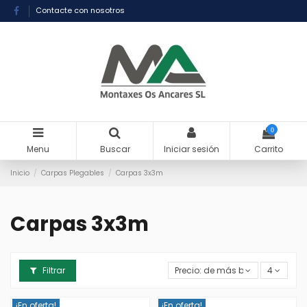
Contacte con nosotros
0
Menu
Buscar
Iniciar sesión
Carrito
Inicio
Carpas Plegables
Carpas 3x3m
Carpas 3x3m
Filtrar
Precio: de más bajo a más alto
4
¡En oferta!
¡En oferta!