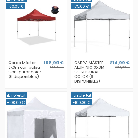
-60,05 €
-75,00 €
Carpa Máster
198,99 €
CARPA MÁSTER
214,99 €
3x3m con bolsa
ALUMINIO 3X3M
259,04 €
289,99 €
Configurar color
CONFIGURAR
(6 disponibles)
COLOR (6
DISPONIBLES)
¡En oferta!
¡En oferta!
-100,00 €
-100,00 €