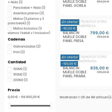
MUELLE DOBLE
850,00 €
+ Nido
(1)
PANEL GORILA
Para bebé + Nido
(1)
Asientos planos
(3)
Mixtos (3 planos y 2
¡En oferta!
para bebé)
(1)
-151,00 €
Mixtos Inclusivo (3
799,00 €
BALANCÍN
planos 1 bebé y 1 inclusivo)
MUELLE DOBLE
950,00 €
(1)
Cadenas
PANEL FRESA
2 Asientos para bebé
Galvanizadas
(2)
(5)
Inox
(2)
1 Asiento plano + 1
¡En oferta!
inclusivo
(1)
Cantidad
1 de bebé + 1 inclusivo
-100,00 €
(1)
835,00 €
BALANCÍN
100M2
(1)
MUELLE DOBLE
935,00 €
2 inclusivos
(1)
150M2
(1)
PANEL PIRAÑA
2 Asientos planos +
200M2
(1)
nido + inclusivo
(1)
Mixto (plano + bebé) +
Precio
nido + inclusivo
(1)
0,00 € - 69.900,00 €
Mostrando 1-25 de 98 artículo(s