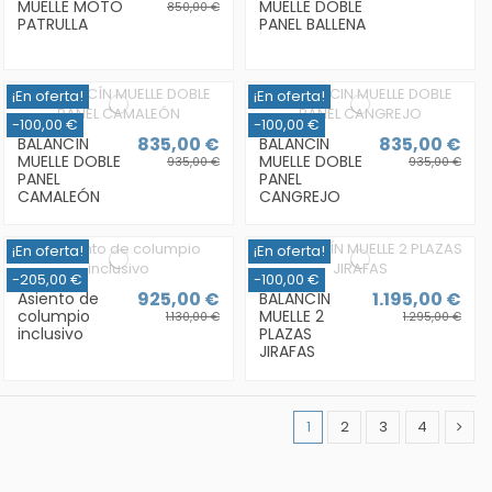
MUELLE MOTO
MUELLE DOBLE
850,00 €
PATRULLA
PANEL BALLENA
¡En oferta!
¡En oferta!
-100,00 €
-100,00 €
835,00 €
835,00 €
BALANCÍN
BALANCIN
MUELLE DOBLE
MUELLE DOBLE
935,00 €
935,00 €
PANEL
PANEL
CAMALEÓN
CANGREJO
¡En oferta!
¡En oferta!
-205,00 €
-100,00 €
925,00 €
1.195,00 €
Asiento de
BALANCÍN
columpio
MUELLE 2
1.130,00 €
1.295,00 €
inclusivo
PLAZAS
JIRAFAS
1
2
3
4