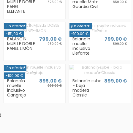
MUELLE DOBLE
muelle Moto
825,00 €
850,00 €
PANEL
Guardia Civil
ELEFANTE
¡En oferta!
¡En oferta!
-151,00 €
-100,00 €
799,00 €
799,00 €
BALANCÍN
Balancín
MUELLE DOBLE
muelle
950,00 €
899,00 €
PANEL LIMÓN
inclusivo
Elefante
¡En oferta!
-100,00 €
895,00 €
899,00 €
Balancín
Balancín sube
muelle
- baja
995,00 €
inclusivo
madera
Cangrejo
Classic
)