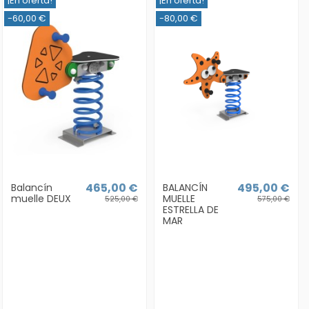
¡En oferta!
¡En oferta!
-60,00 €
-80,00 €
465,00 €
495,00 €
Balancín
BALANCÍN
muelle DEUX
MUELLE
525,00 €
575,00 €
ESTRELLA DE
MAR