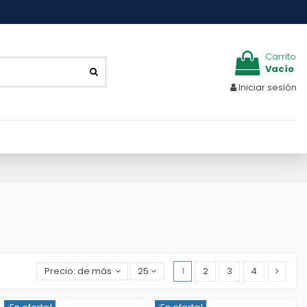
Carrito
Vacío
Iniciar sesión
1
2
3
4
Precio: de más bajo a más alto
25