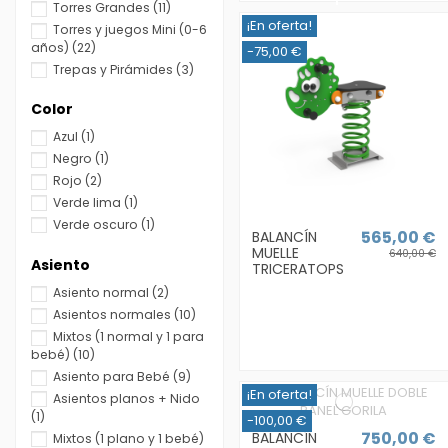
Torres Grandes
(11)
¡En oferta!
Torres y juegos Mini (0-6
años)
(22)
-75,00 €
Trepas y Pirámides
(3)
Color
Azul
(1)
Negro
(1)
Rojo
(2)
Verde lima
(1)
Verde oscuro
(1)
565,00 €
BALANCÍN
MUELLE
640,00 €
Asiento
TRICERATOPS
Asiento normal
(2)
Asientos normales
(10)
Mixtos (1 normal y 1 para
bebé)
(10)
Asiento para Bebé
(9)
¡En oferta!
Asientos planos + Nido
(1)
-100,00 €
750,00 €
BALANCÍN
Mixtos (1 plano y 1 bebé)