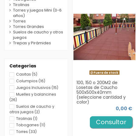
Tirolinas
Torres y juegos Mini (0-6
años)
Torres
Torres Grandes
Suelos de caucho y otros
juegos
Trepas y Pirámides
Categorías
Fuera de stock
Casitas
(5)
Columpios
(16)
100, 150 o 200M2 de
Losetas de Caucho
Juegos Inclusivos
(15)
500x500x40mm
Muelles y balancines
(seleccione cantidad y
(26)
color)
Suelos de caucho y
0,00 €
otros juegos
(2)
Tirolinas
(1)
Consultar
Toboganes
(11)
Torres
(33)
precio