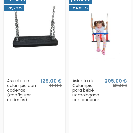
¡En oferta!
¡En oferta!
-26,25 €
-54,50 €
129,00 €
205,00 €
Asiento de
Asiento de
columpio con
Columpio
155,25 €
259,50 €
cadenas
para bebé
(configurar
Homologado
cadenas)
con cadenas