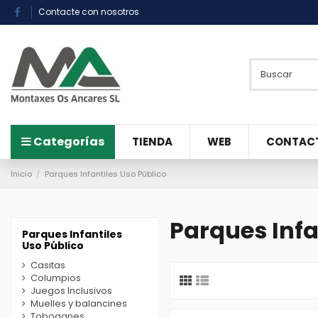
Contacte con nosotros
Categorías
TIENDA
WEB
CONTAC
Inicio
Parques Infantiles Uso Público
Parques Infa
Parques Infantiles
Uso Público
Casitas
Columpios
Juegos Inclusivos
Muelles y balancines
Toboganes