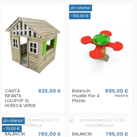
¡En oferta!
-100,00 €
625,00 €
695,00 €
CASITA
Balancín
INFANTIL
muelle Flor 4
795,00 €
LOLLIPOP XL
Plazas
HORECA VERDE
¡En oferta!
-70,00 €
780,00 €
795,00 €
BALANCÍN
BALANCIN