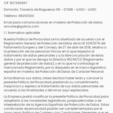
CIF: B27290667
Domicilio: Travesía de Bagueixos SN – 27298 – LUGO – LUGO
Teléfono: 982101200
Email para comunicaciones en materia de Protección de datos:
ancares@galicia.com
1.1. Normativa aplicable
Nuestra Política de Privacidad se ha diseñado de acuerdo con el
Reglamento General de Protección de Datos de la UE 2016/679 del
Parlamento Europeo y del Consejo, de 27 de abril de 2016, relativo a
la protección de las personas físicas en lo que respecta al
tratamiento de datos personales y a la libre circulación de estos
datos y por el que se deroga la Directiva 95/46/CE (Reglamento
general de protección de datos), y en lo que no contradiga el
mencionado Reglamento, por lo dispuesto en el marco legislativo
español en materia de Protección de Datos de Carácter Personal.
Al facilitarnos sus datos, Usted declara haber leído y conocer la
presente Política de Privacidad, prestando su consentimiento
inequívoco y expreso al tratamiento de sus datos personales de
acuerdo a las finalidades y términos aquí expresados.
La Empresa podrá modificar la presente Política de Privacidad para
adaptarla a las novedades legislativas, jurisprudenciales o de
interpretación de la Agencia Española de Protección de Datos. Estas
condiciones de privacidad podrán ser complementadas por el
Aviso Legal, Política de Cookies y las Condiciones Generales que, en