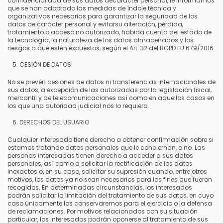
confidencialidad de sus datos decarácter personal, le informamos
que se han adoptado las medidas de índole técnica y
organizativas necesarias para garantizar la seguridad de los
datos de carácter personal y evitarsu alteración, pérdida,
tratamiento o acceso no autorizado, habida cuenta del estado de
la tecnología, la naturaleza de los datos almacenados y los
riesgos a que estén expuestos, según el Art. 32 del RGPD EU 679/2016.
CESIÓN DE DATOS
No se prevén cesiones de datos ni transferencias internacionales de
sus datos, a excepción de las autorizadas por la legislación fiscal,
mercantil y de telecomunicaciones así como en aquellos casos en
los que una autoridad judicial nos lo requiera.
DERECHOS DEL USUARIO
Cualquier interesado tiene derecho a obtener confirmación sobre si
estamos tratando datos personales que le conciernan, o no. Las
personas interesadas tienen derecho a acceder a sus datos
personales, así como a solicitar la rectificación de los datos
inexactos o, en su caso, solicitar su supresión cuando, entre otros
motivos, los datos ya no sean necesarios para los fines que fueron
recogidos. En determinadas circunstancias, los interesados
podrán solicitar la limitación del tratamiento de sus datos, en cuyo
caso únicamente los conservaremos para el ejercicio o la defensa
de reclamaciones. Por motivos relacionados con su situación
particular, los interesados podrán oponerse al tratamiento de sus