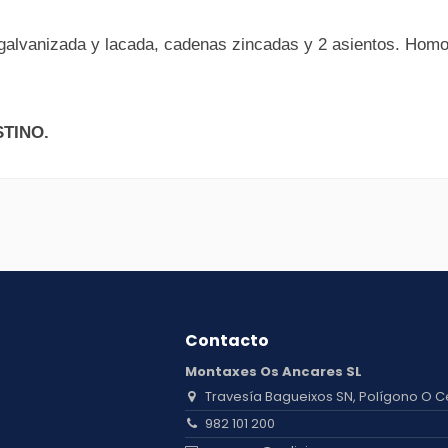
 galvanizada y lacada, cadenas zincadas y 2 asientos. Homo
TINO.
Contacto
Montaxes Os Ancares SL
Travesía Bagueixos SN, Polígono O C
982 101 200