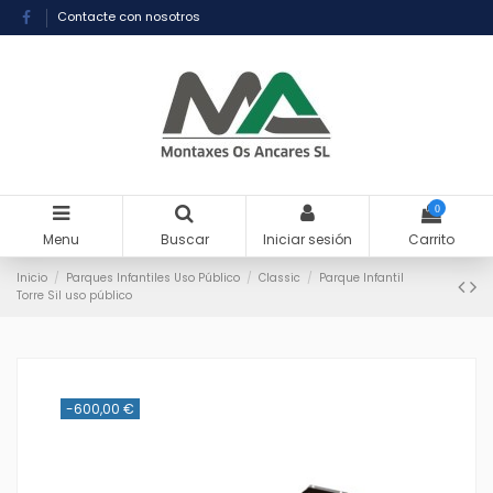
Contacte con nosotros
0
Menu
Buscar
Iniciar sesión
Carrito
Inicio
Parques Infantiles Uso Público
Classic
Parque Infantil
Torre Sil uso público
-600,00 €