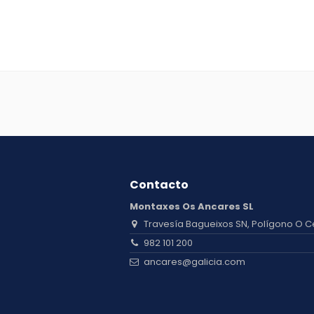
Contacto
Montaxes Os Ancares SL
Travesía Bagueixos SN, Polígono O C
982 101 200
ancares@galicia.com