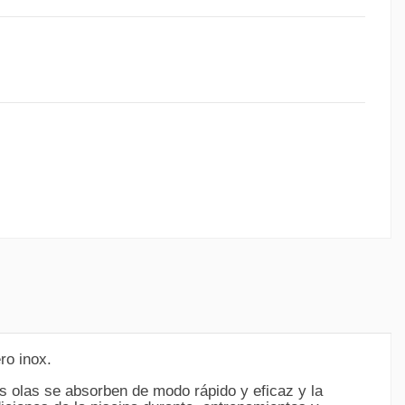
ro inox.
s olas se absorben de modo rápido y eficaz y la