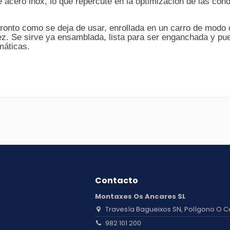
 acero inox, lo que repercute en la optimización de las con
pronto como se deja de usar, enrollada en un carro de modo
ez. Se sirve ya ensamblada, lista para ser enganchada y pu
máticas.
Contacto
Montaxes Os Ancares SL
Travesía Bagueixos SN, Polígono O C
982 101 200