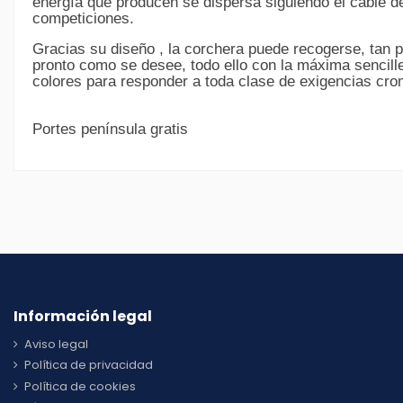
energía que producen se dispersa siguiendo el cable de
competiciones.
Gracias su diseño , la corchera puede recogerse, tan 
pronto como se desee, todo ello con la máxima sencill
colores para responder a toda clase de exigencias cro
Portes península gratis
Información legal
Aviso legal
Política de privacidad
Política de cookies